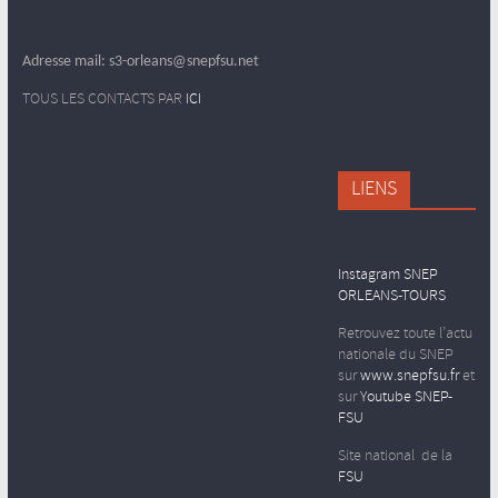
Adresse mail: s3-orleans@snepfsu.net
TOUS LES CONTACTS PAR
ICI
LIENS
Instagram SNEP
ORLEANS-TOURS
Retrouvez toute l’actu
nationale du SNEP
sur
www.snepfsu.fr
et
sur
Youtube SNEP-
FSU
Site national de la
FSU