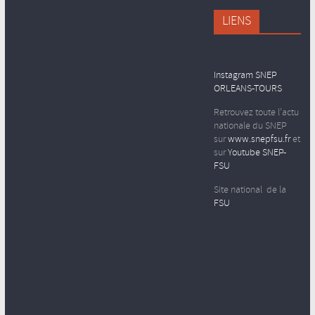
LIENS
Instagram SNEP
ORLEANS-TOURS
Retrouvez toute l’actu
nationale du SNEP
sur
www.snepfsu.fr
et
sur
Youtube SNEP-
FSU
Site national de la
FSU