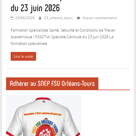
…
du 23 juin 2026
qui
syndique
23/06/2026
S3_orleans_tours
Aucun commentaire
les
Formation Spécialisée Santé, Sécurité et Conditions de Travail
enseignant-
Académique ( F3SCT-A) Spéciale Canicule du 23 juin 2026 La
e-
formation spécialisée
s
d’EPS
Lire la suite
de
l’enseignement
public
Adhérer au SNEP FSU Orléans-Tours
et
les
professeurs
de
sport.