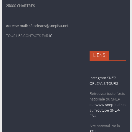
28000 CHARTRES
Adresse mail: s3-orleans@snepfsu.net
TOUS LES CONTACTS PAR
ICI
LIENS
Instagram SNEP
ORLEANS-TOURS
Retrouvez toute l’actu
nationale du SNEP
sur
www.snepfsu.fr
et
sur
Youtube SNEP-
FSU
Site national de la
FSU