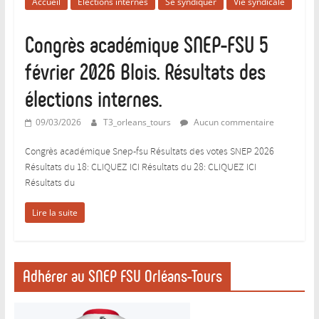
Accueil
Élections internes
Se syndiquer
Vie syndicale
…
qui
Congrès académique SNEP-FSU 5
syndique
les
février 2026 Blois. Résultats des
enseignant-
e-
élections internes.
s
09/03/2026
T3_orleans_tours
Aucun commentaire
d’EPS
de
Congrès académique Snep-fsu Résultats des votes SNEP 2026
l’enseignement
Résultats du 18: CLIQUEZ ICI Résultats du 28: CLIQUEZ ICI
public
Résultats du
et
les
Lire la suite
professeurs
de
sport.
Adhérer au SNEP FSU Orléans-Tours