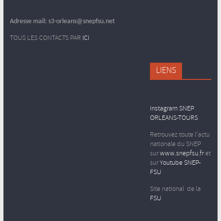
Adresse mail: s3-orleans@snepfsu.net
TOUS LES CONTACTS PAR
ICI
LIENS
Instagram SNEP
ORLEANS-TOURS
Retrouvez toute l’actu
nationale du SNEP
sur
www.snepfsu.fr
et
sur
Youtube SNEP-
FSU
Site national de la
FSU