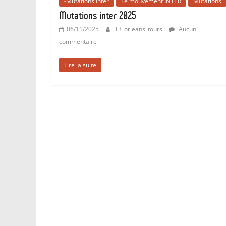
-Mutations Inter
Le mouvement INTER
Mutations
Mutations inter 2025
06/11/2025
T3_orleans_tours
Aucun
commentaire
Lire la suite