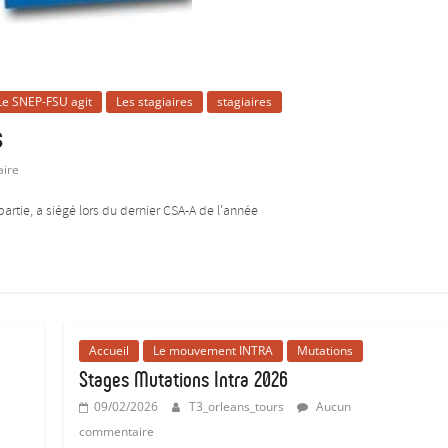
Le SNEP-FSU agit
Les stagiaires
stagiaires
s
ire
rtie, a siégé lors du dernier CSA-A de l’année
Accueil
Le mouvement INTRA
Mutations
Stages Mutations Intra 2026
09/02/2026
T3_orleans_tours
Aucun
commentaire