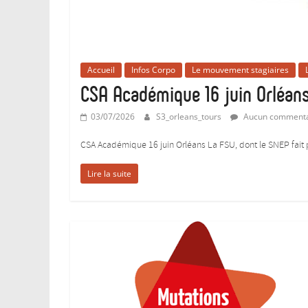
…
qui
syndique
les
Accueil
Infos Corpo
Le mouvement stagiaires
enseignant-
CSA Académique 16 juin Orléan
e-
s
03/07/2026
S3_orleans_tours
Aucun commenta
d’EPS
de
CSA Académique 16 juin Orléans La FSU, dont le SNEP fait pa
l’enseignement
public
Lire la suite
et
les
professeurs
de
sport.