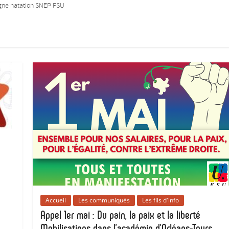
gne natation SNEP FSU
Accueil
Les communiqués
Les fils d'info
Appel 1er mai : Du pain, la paix et la liberté
Mobilisations dans l’académie d’Orléans-Tours