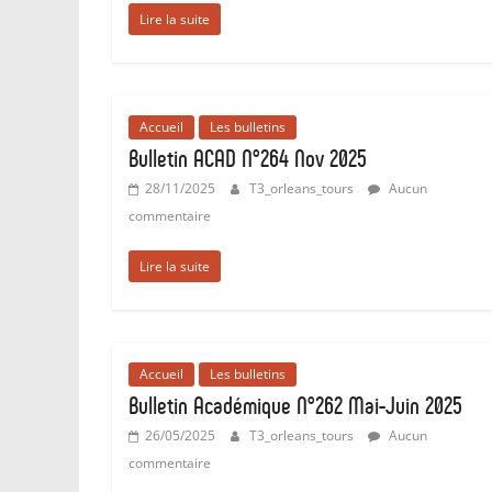
…
Lire la suite
qui
syndique
les
enseignant-
Accueil
Les bulletins
e-
Bulletin ACAD N°264 Nov 2025
s
28/11/2025
T3_orleans_tours
Aucun
d’EPS
commentaire
de
l’enseignement
Lire la suite
public
et
les
professeurs
Accueil
Les bulletins
de
Bulletin Académique N°262 Mai-Juin 2025
sport.
26/05/2025
T3_orleans_tours
Aucun
commentaire