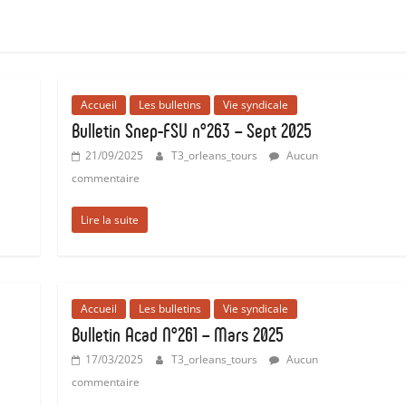
Accueil
Les bulletins
Vie syndicale
Bulletin Snep-FSU n°263 – Sept 2025
21/09/2025
T3_orleans_tours
Aucun
commentaire
Lire la suite
Accueil
Les bulletins
Vie syndicale
Bulletin Acad N°261 – Mars 2025
17/03/2025
T3_orleans_tours
Aucun
commentaire